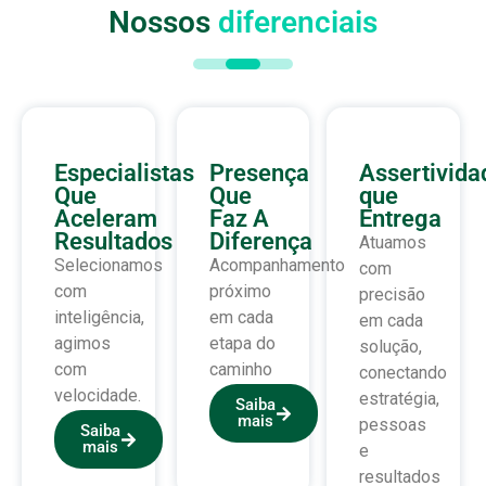
Nossos
diferenciais
Especialistas
Presença
Assertivid
Que
Que
que
Aceleram
Faz A
Entrega
Resultados
Diferença
Atuamos
Selecionamos
Acompanhamento
com
com
próximo
precisão
inteligência,
em cada
em cada
agimos
etapa do
solução,
com
caminho
conectando
velocidade.
estratégia,
Saiba
mais
pessoas
Saiba
mais
e
resultados